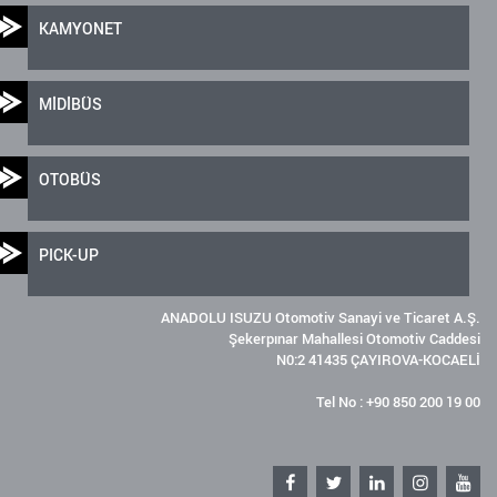
KAMYONET
MİDİBÜS
OTOBÜS
PICK-UP
ANADOLU ISUZU Otomotiv Sanayi ve Ticaret A.Ş.
Şekerpınar Mahallesi Otomotiv Caddesi
N0:2 41435 ÇAYIROVA-KOCAELİ
Tel No : +90 850 200 19 00