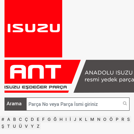
Arama
#
A
B
C
Ç
D
E
F
G
Ğ
H
I
İ
J
K
L
M
N
O
Ö
P
R
S
Ş
T
U
Ü
V
Y
Z