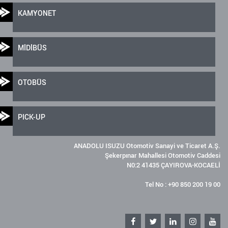
KAMYONET
MİDİBÜS
OTOBÜS
PICK-UP
ANADOLU ISUZU Otomotiv Sanayi ve Ticaret A.Ş.
Şekerpınar Mahallesi Otomotiv Caddesi
N0:2 41435 ÇAYIROVA-KOCAELİ
Tel No : +90 850 200 19 00