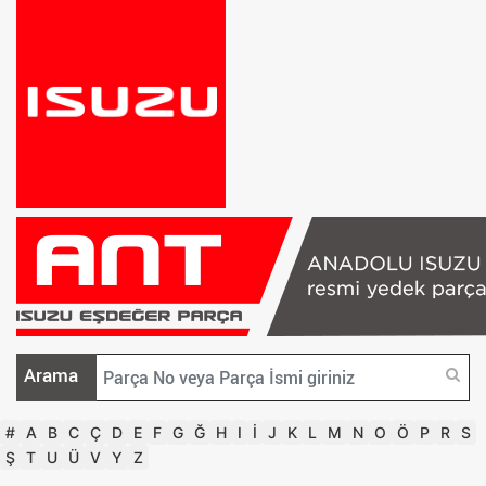
Arama
#
A
B
C
Ç
D
E
F
G
Ğ
H
I
İ
J
K
L
M
N
O
Ö
P
R
S
Ş
T
U
Ü
V
Y
Z