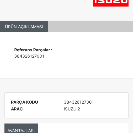
ÜRÜN AÇIKLAMASI
Referans Parçalar :
384326127001
PARÇA KODU
384326127001
ARAÇ
ISUZU 2
AVANTAJLAR: