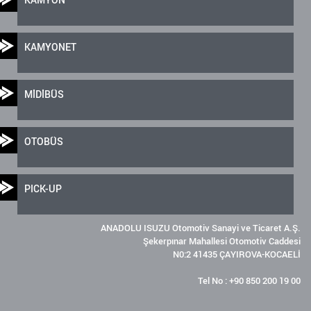
KAMYONET
MİDİBÜS
OTOBÜS
PICK-UP
ANADOLU ISUZU Otomotiv Sanayi ve Ticaret A.Ş.
Şekerpınar Mahallesi Otomotiv Caddesi
N0:2 41435 ÇAYIROVA-KOCAELİ
Tel No : +90 850 200 19 00