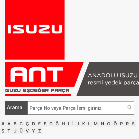
Arama
#
A
B
C
Ç
D
E
F
G
Ğ
H
I
İ
J
K
L
M
N
O
Ö
P
R
S
Ş
T
U
Ü
V
Y
Z