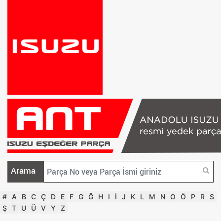
Arama
#
A
B
C
Ç
D
E
F
G
Ğ
H
I
İ
J
K
L
M
N
O
Ö
P
R
S
Ş
T
U
Ü
V
Y
Z