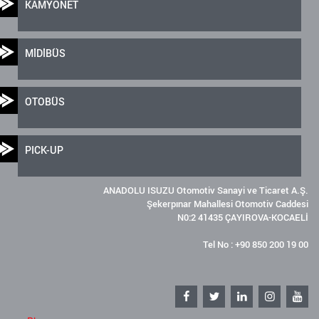
KAMYONET
MİDİBÜS
OTOBÜS
PICK-UP
ANADOLU ISUZU Otomotiv Sanayi ve Ticaret A.Ş.
Şekerpınar Mahallesi Otomotiv Caddesi
N0:2 41435 ÇAYIROVA-KOCAELİ
Tel No : +90 850 200 19 00