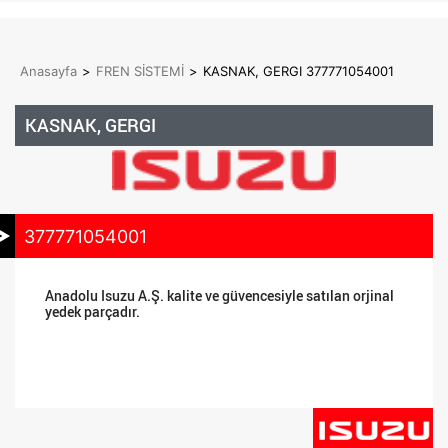
Anasayfa
>
FREN SİSTEMİ
>
KASNAK, GERGI 377771054001
KASNAK, GERGI
377771054001
Anadolu Isuzu A.Ş. kalite ve güvencesiyle satılan orjinal
yedek parçadır.