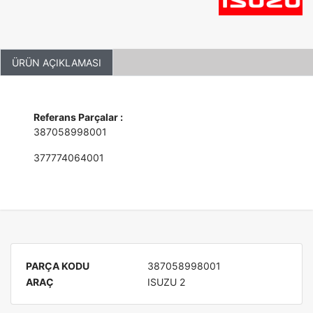
ÜRÜN AÇIKLAMASI
Referans Parçalar :
387058998001
377774064001
PARÇA KODU
387058998001
ARAÇ
ISUZU 2