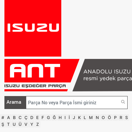
Arama
#
A
B
C
Ç
D
E
F
G
Ğ
H
I
İ
J
K
L
M
N
O
Ö
P
R
S
Ş
T
U
Ü
V
Y
Z