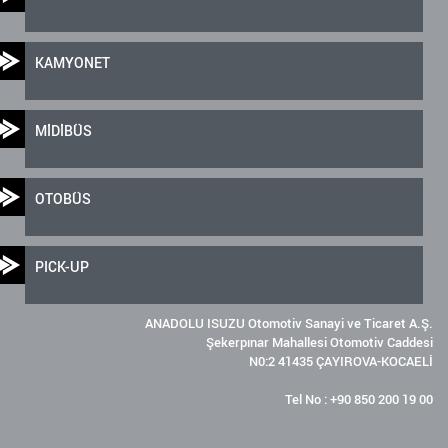
KAMYONET
MİDİBÜS
OTOBÜS
PICK-UP
ANADOLU ISUZU Otomotiv Sanayi ve Ticaret A.Ş.
Şekerpınar Mahallesi Otomotiv Caddesi
N0:2 41435 ÇAYIROVA-KOCAELİ
Tel No : +90 850 200 19 00