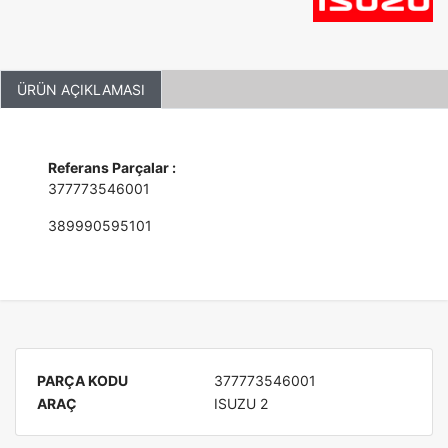
ÜRÜN AÇIKLAMASI
Referans Parçalar :
377773546001
389990595101
PARÇA KODU
377773546001
ARAÇ
ISUZU 2