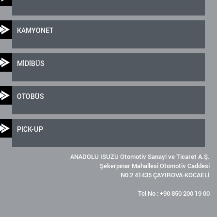
KAMYONET
MİDİBÜS
OTOBÜS
PICK-UP
ANADOLU ISUZU Otomotiv Sanayi ve Ticaret A.Ş.
Şekerpınar Mahallesi Otomotiv Caddesi
N0:2 41435 ÇAYIROVA-KOCAELİ
Tel No : +90 850 200 19 00