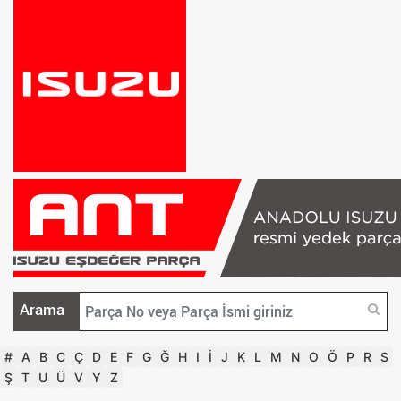
Arama
#
A
B
C
Ç
D
E
F
G
Ğ
H
I
İ
J
K
L
M
N
O
Ö
P
R
S
Ş
T
U
Ü
V
Y
Z