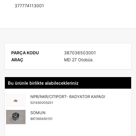
377774113001
PARÇA KODU
387036503001
ARAÇ
MD 27 Otobüs
Bu ürünle birlikte alabilecekleriniz
NPR/NKR/CITIPORT- RADYATOR KAPAGI
521450005201
SOMUN
897365450151