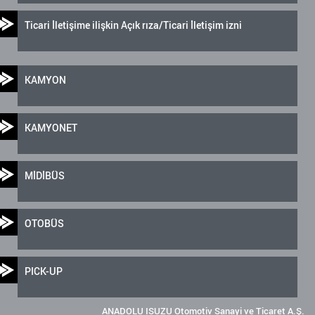
Ticari İletişime ilişkin Açık rıza/Ticari İletişim izni
KAMYON
KAMYONET
MİDİBÜS
OTOBÜS
PICK-UP
ANADOLU ISUZU Otomotiv Sanayi ve Ticaret A.Ş.