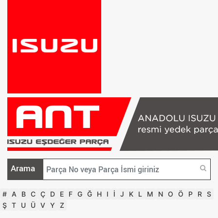
Arama
#
A
B
C
Ç
D
E
F
G
Ğ
H
I
İ
J
K
L
M
N
O
Ö
P
R
S
Ş
T
U
Ü
V
Y
Z