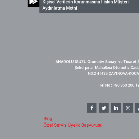
Kişisel Verilerin Korunmasına İlişkin Müşteri
Aydınlatma Metni
ANADOLU ISUZU Otomotiv Sanayi ve Ticaret A
Şekerpınar Mahallesi Otomotiv Cad
N0:2 41435 ÇAYIROVA-KOCA
Tel No : +90 850 200 1
Blog
Özel Servis Üyelik Başvurusu