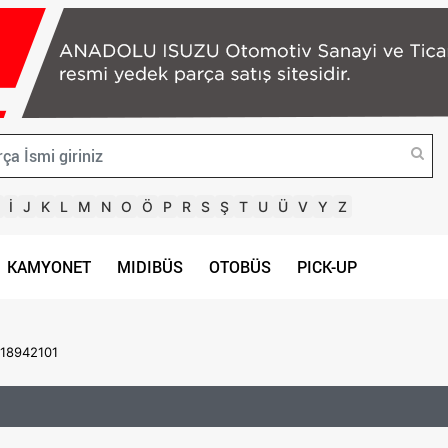
İ
J
K
L
M
N
O
Ö
P
R
S
Ş
T
U
Ü
V
Y
Z
KAMYONET
MIDIBÜS
OTOBÜS
PICK-UP
018942101