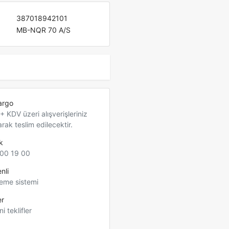
387018942101
MB-NQR 70 A/S
argo
 KDV üzeri alışverişleriniz
arak teslim edilecektir.
k
00 19 00
nli
eme sistemi
er
ni teklifler