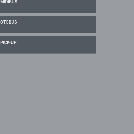
MİDİBÜS
OTOBÜS
PICK-UP