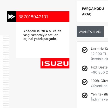
PARÇA KODU
ARAÇ
387018942101
Anadolu Isuzu A.Ş. kalite
AVANTAJLAR:
ve güvencesiyle satılan
orjinal yedek parçadır.
Ücretsiz K
12.000 TL +
ücretsiz ol
Hızlı Deste
+90 850 2
100% Güve
Güvenli öd
Yeni teklifl
İndirimli ye