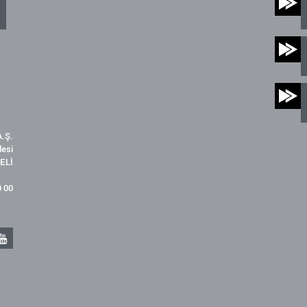
.Ş.
desi
ELİ
9 00