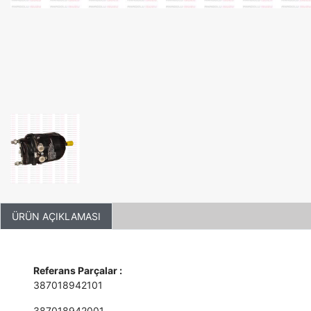
ÜRÜN AÇIKLAMASI
Referans Parçalar :
387018942101
387018942001