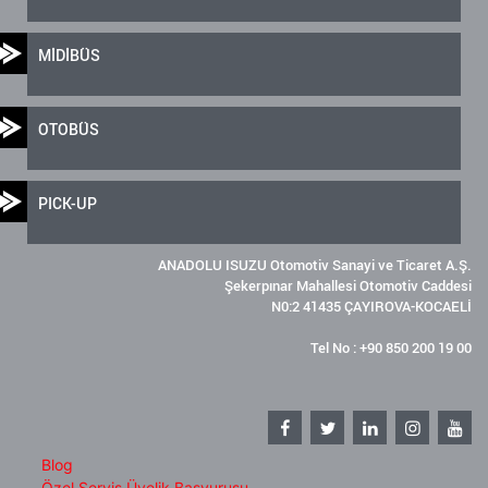
MİDİBÜS
OTOBÜS
PICK-UP
ANADOLU ISUZU Otomotiv Sanayi ve Ticaret A.Ş.
Şekerpınar Mahallesi Otomotiv Caddesi
N0:2 41435 ÇAYIROVA-KOCAELİ
Tel No : +90 850 200 19 00
Blog
Özel Servis Üyelik Başvurusu