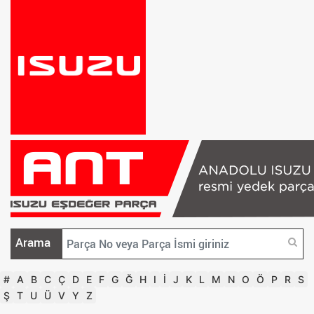
Arama
#
A
B
C
Ç
D
E
F
G
Ğ
H
I
İ
J
K
L
M
N
O
Ö
P
R
S
Ş
T
U
Ü
V
Y
Z