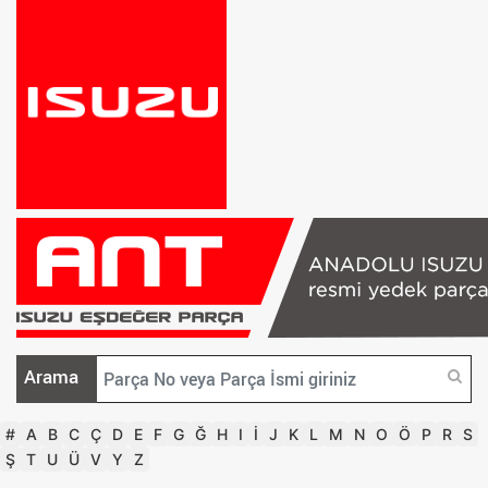
Arama
#
A
B
C
Ç
D
E
F
G
Ğ
H
I
İ
J
K
L
M
N
O
Ö
P
R
S
Ş
T
U
Ü
V
Y
Z