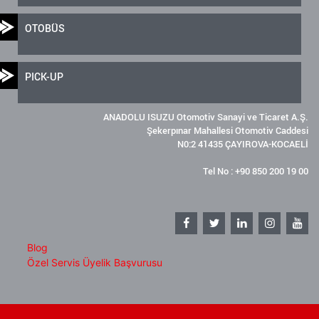
OTOBÜS
PICK-UP
ANADOLU ISUZU Otomotiv Sanayi ve Ticaret A.Ş.
Şekerpınar Mahallesi Otomotiv Caddesi
N0:2 41435 ÇAYIROVA-KOCAELİ
Tel No : +90 850 200 19 00
Blog
Özel Servis Üyelik Başvurusu