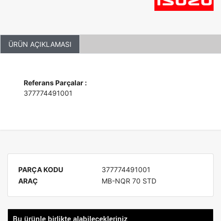
ÜRÜN AÇIKLAMASI
Referans Parçalar :
377774491001
PARÇA KODU
377774491001
ARAÇ
MB-NQR 70 STD
Bu ürünle birlikte alabilecekleriniz