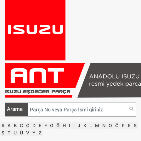
Arama
#
A
B
C
Ç
D
E
F
G
Ğ
H
I
İ
J
K
L
M
N
O
Ö
P
R
S
Ş
T
U
Ü
V
Y
Z