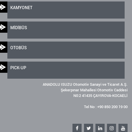
KAMYONET
MİDİBÜS
OTOBÜS
PICK-UP
ANADOLU ISUZU Otomotiv Sanayi ve Ticaret A.Ş.
Şekerpınar Mahallesi Otomotiv Caddesi
N0:2 41435 ÇAYIROVA-KOCAELİ
Tel No : +90 850 200 19 00