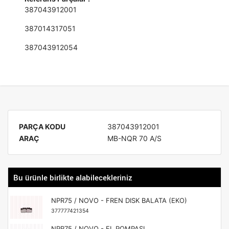
387043912001
387014317051
387043912054
PARÇA KODU
387043912001
ARAÇ
MB-NQR 70 A/S
Bu ürünle birlikte alabilecekleriniz
NPR75 / NOVO - FREN DISK BALATA (EKO)
377777421354
NPR75 / NOVO - EL POMPASI