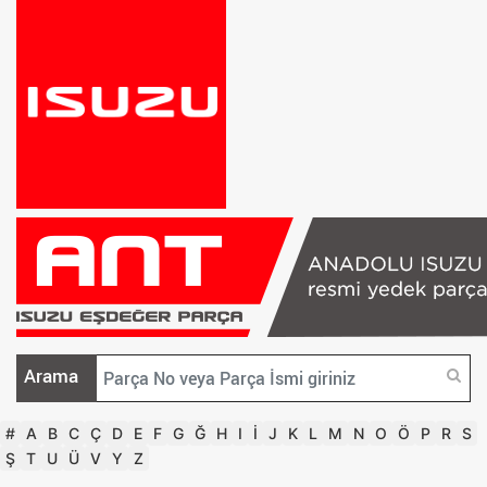
Arama
#
A
B
C
Ç
D
E
F
G
Ğ
H
I
İ
J
K
L
M
N
O
Ö
P
R
S
Ş
T
U
Ü
V
Y
Z