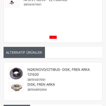
387041071001
ALTERNATİF ÜRÜNLER:
NQR/NOVO/CITIBUS- DISK, FREN ARKA
121620
387014317051
DISK, FREN ARKA
387043912054