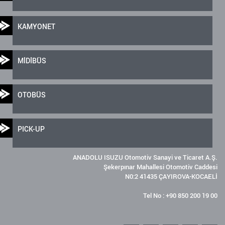
KAMYONET
MİDİBÜS
OTOBÜS
PICK-UP
ANADOLU ISUZU Otomotiv Sanayi ve Ticaret A.Ş.
Şekerpınar Mahallesi Otomotiv Caddesi
N0:2 41435 ÇAYIROVA-KOCAELİ
Tel No : +90 850 200 19 00