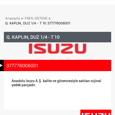
Anasayfa
>
FREN SİSTEMİ
>
Q. KAPLIN, DUZ 1/4 - T 10 377776006001
Q. KAPLIN, DUZ 1/4 - T 10
377776006001
Anadolu Isuzu A.Ş. kalite ve güvencesiyle satılan orjinal
yedek parçadır.