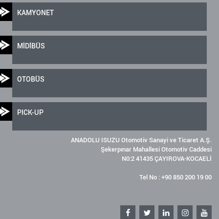
KAMYONET
MİDİBÜS
OTOBÜS
PICK-UP
ANADOLU ISUZU Otomotiv Sanayi ve Ticaret A.Ş.
Şekerpınar Mahallesi Otomotiv Caddesi
N0:2 41435 ÇAYIROVA-KOCAELİ
Tel No : +90 850 200 19 00