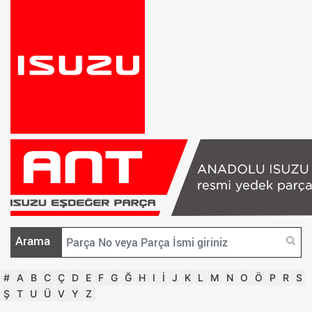
Arama
#
A
B
C
Ç
D
E
F
G
Ğ
H
I
İ
J
K
L
M
N
O
Ö
P
R
S
Ş
T
U
Ü
V
Y
Z