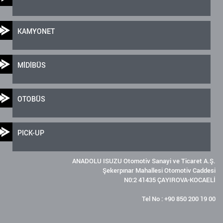
KAMYONET
MİDİBÜS
OTOBÜS
PICK-UP
ANADOLU ISUZU Otomotiv Sanayi ve Ticaret A.Ş.
Şekerpınar Mahallesi Otomotiv Caddesi
N0:2 41435 ÇAYIROVA-KOCAELİ
Tel No : +90 850 200 19 00