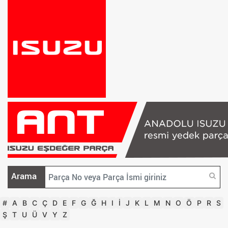
Arama
#
A
B
C
Ç
D
E
F
G
Ğ
H
I
İ
J
K
L
M
N
O
Ö
P
R
S
Ş
T
U
Ü
V
Y
Z