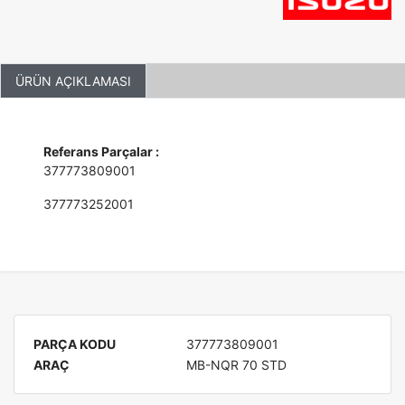
ÜRÜN AÇIKLAMASI
Referans Parçalar :
377773809001
377773252001
PARÇA KODU
377773809001
ARAÇ
MB-NQR 70 STD