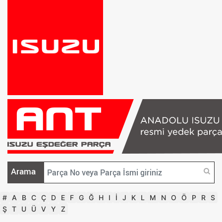
Arama
#
A
B
C
Ç
D
E
F
G
Ğ
H
I
İ
J
K
L
M
N
O
Ö
P
R
S
Ş
T
U
Ü
V
Y
Z