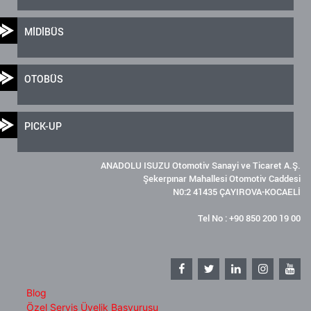
MİDİBÜS
OTOBÜS
PICK-UP
ANADOLU ISUZU Otomotiv Sanayi ve Ticaret A.Ş.
Şekerpınar Mahallesi Otomotiv Caddesi
N0:2 41435 ÇAYIROVA-KOCAELİ
Tel No : +90 850 200 19 00
Blog
Özel Servis Üyelik Başvurusu