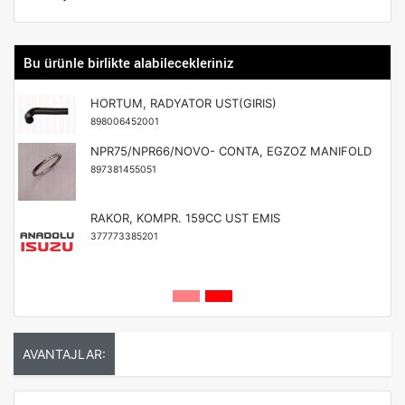
Bu ürünle birlikte alabilecekleriniz
HORTUM, RADYATOR UST(GIRIS)
898006452001
NPR75/NPR66/NOVO- CONTA, EGZOZ MANIFOLD
897381455051
RAKOR, KOMPR. 159CC UST EMIS
377773385201
AVANTAJLAR: