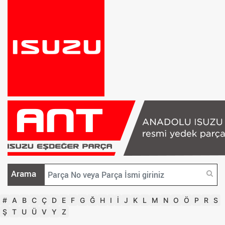
Arama
#
A
B
C
Ç
D
E
F
G
Ğ
H
I
İ
J
K
L
M
N
O
Ö
P
R
S
Ş
T
U
Ü
V
Y
Z