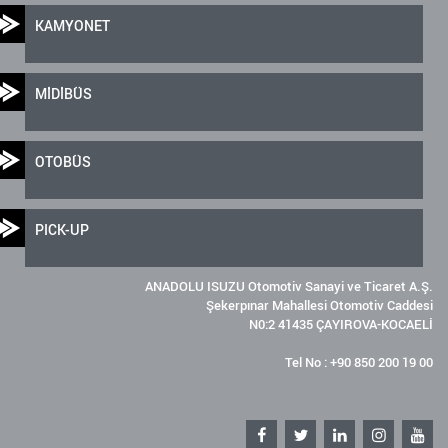
KAMYONET
MİDİBÜS
OTOBÜS
PICK-UP
ANADOLU ISUZU Otomotiv Sanayi ve Ticaret A.Ş.
Şekerpınar Mahallesi Otomotiv Caddesi
N0:2 41435 ÇAYIROVA-KOCAELİ
Tel No : +90 850 200 19 00