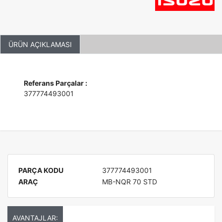
ÜRÜN AÇIKLAMASI
Referans Parçalar :
377774493001
PARÇA KODU
377774493001
ARAÇ
MB-NQR 70 STD
AVANTAJLAR: