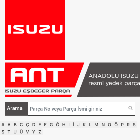
Arama
#
A
B
C
Ç
D
E
F
G
Ğ
H
I
İ
J
K
L
M
N
O
Ö
P
R
S
Ş
T
U
Ü
V
Y
Z