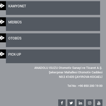
KAMYONET
MİDİBÜS
OTOBÜS
PICK-UP
ANADOLU ISUZU Otomotiv Sanayi ve Ticaret A.Ş.
Şekerpınar Mahallesi Otomotiv Caddesi
N0:2 41435 ÇAYIROVA-KOCAELİ
Tel No : +90 850 200 19 00