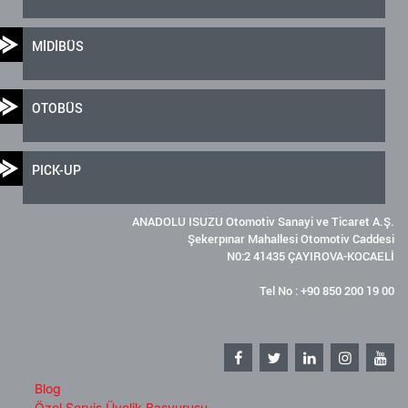
MİDİBÜS
OTOBÜS
PICK-UP
ANADOLU ISUZU Otomotiv Sanayi ve Ticaret A.Ş.
Şekerpınar Mahallesi Otomotiv Caddesi
N0:2 41435 ÇAYIROVA-KOCAELİ
Tel No : +90 850 200 19 00
Blog
Özel Servis Üyelik Başvurusu