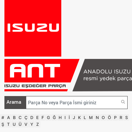
Arama
#
A
B
C
Ç
D
E
F
G
Ğ
H
I
İ
J
K
L
M
N
O
Ö
P
R
S
Ş
T
U
Ü
V
Y
Z