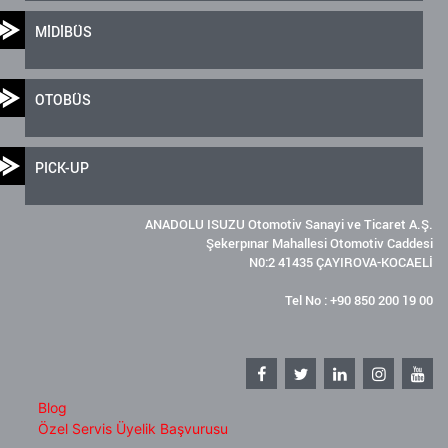
MİDİBÜS
OTOBÜS
PICK-UP
ANADOLU ISUZU Otomotiv Sanayi ve Ticaret A.Ş.
Şekerpınar Mahallesi Otomotiv Caddesi
N0:2 41435 ÇAYIROVA-KOCAELİ
Tel No : +90 850 200 19 00
Blog
Özel Servis Üyelik Başvurusu