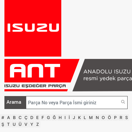
Arama
#
A
B
C
Ç
D
E
F
G
Ğ
H
I
İ
J
K
L
M
N
O
Ö
P
R
S
Ş
T
U
Ü
V
Y
Z