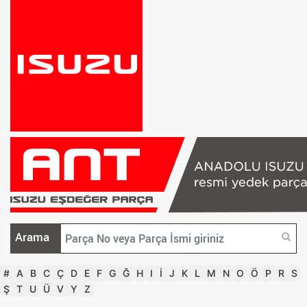
Arama
#
A
B
C
Ç
D
E
F
G
Ğ
H
I
İ
J
K
L
M
N
O
Ö
P
R
S
Ş
T
U
Ü
V
Y
Z