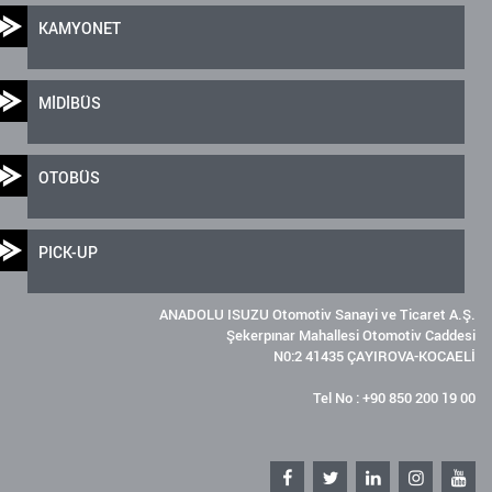
KAMYONET
MİDİBÜS
OTOBÜS
PICK-UP
ANADOLU ISUZU Otomotiv Sanayi ve Ticaret A.Ş.
Şekerpınar Mahallesi Otomotiv Caddesi
N0:2 41435 ÇAYIROVA-KOCAELİ
Tel No : +90 850 200 19 00