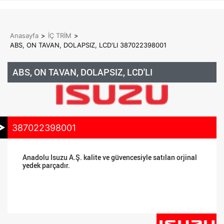
Anasayfa
>
İÇ TRİM
>
ABS, ON TAVAN, DOLAPSIZ, LCD'LI 387022398001
ABS, ON TAVAN, DOLAPSIZ, LCD'LI
387022398001
Anadolu Isuzu A.Ş. kalite ve güvencesiyle satılan orjinal
yedek parçadır.