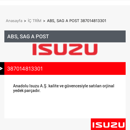
Anasayfa
>
İÇ TRİM
>
ABS, SAG A POST 387014813301
ABS, SAG A POST
387014813301
Anadolu Isuzu A.Ş. kalite ve güvencesiyle satılan orjinal
yedek parçadır.