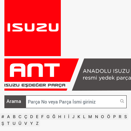
Arama
#
A
B
C
Ç
D
E
F
G
Ğ
H
I
İ
J
K
L
M
N
O
Ö
P
R
S
Ş
T
U
Ü
V
Y
Z