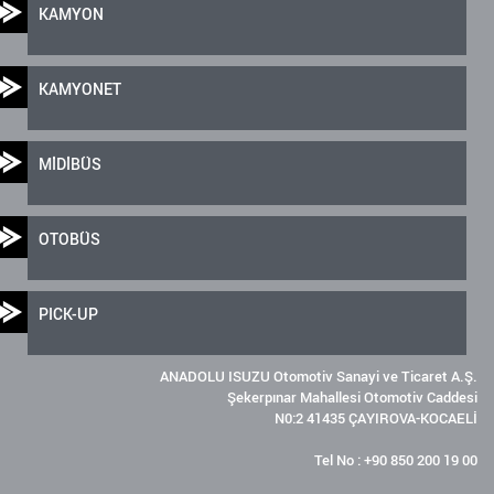
KAMYON
KAMYONET
MİDİBÜS
OTOBÜS
PICK-UP
ANADOLU ISUZU Otomotiv Sanayi ve Ticaret A.Ş.
Şekerpınar Mahallesi Otomotiv Caddesi
N0:2 41435 ÇAYIROVA-KOCAELİ
Tel No : +90 850 200 19 00