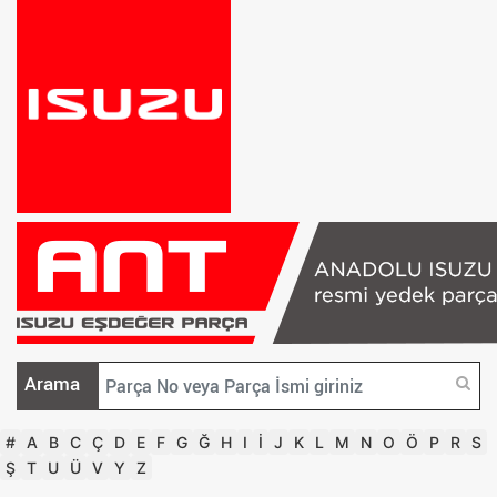
Arama
#
A
B
C
Ç
D
E
F
G
Ğ
H
I
İ
J
K
L
M
N
O
Ö
P
R
S
Ş
T
U
Ü
V
Y
Z