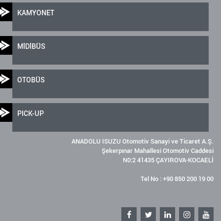
KAMYONET
MİDİBÜS
OTOBÜS
PICK-UP
ANADOLU ISUZU Otomotiv Sanayi ve Ticaret A.Ş.
Şekerpınar Mahallesi Otomotiv Caddesi
N0:2 41435 ÇAYIROVA-KOCAELİ
Tel No : +90 850 200 19 00