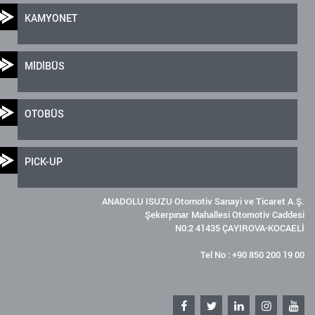
KAMYONET
MİDİBÜS
OTOBÜS
PICK-UP
ANADOLU ISUZU Otomotiv Sanayi ve Ticaret A.Ş.
Şekerpınar Mahallesi Otomotiv Caddesi
N0:2 41435 ÇAYIROVA-KOCAELİ
Tel No : +90 850 200 19 00