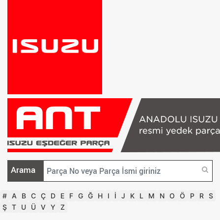
Arama
#
A
B
C
Ç
D
E
F
G
Ğ
H
I
İ
J
K
L
M
N
O
Ö
P
R
S
Ş
T
U
Ü
V
Y
Z