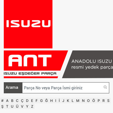
Arama
#
A
B
C
Ç
D
E
F
G
Ğ
H
I
İ
J
K
L
M
N
O
Ö
P
R
S
Ş
T
U
Ü
V
Y
Z