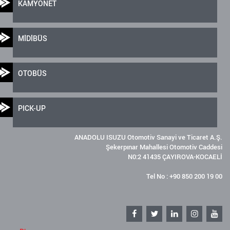
KAMYONET
MİDİBÜS
OTOBÜS
PICK-UP
ANADOLU ISUZU Otomotiv Sanayi ve Ticaret A.Ş.
Şekerpınar Mahallesi Otomotiv Caddesi
N0:2 41435 ÇAYIROVA-KOCAELİ
Tel No : +90 850 200 19 00