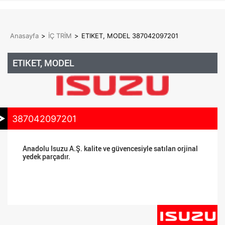
Anasayfa
>
İÇ TRİM
>
ETIKET, MODEL 387042097201
ETIKET, MODEL
387042097201
Anadolu Isuzu A.Ş. kalite ve güvencesiyle satılan orjinal
yedek parçadır.