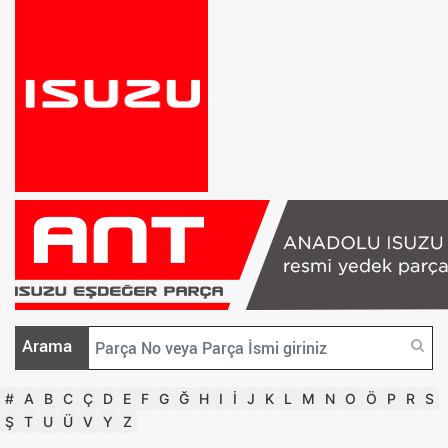
Arama
#
A
B
C
Ç
D
E
F
G
Ğ
H
I
İ
J
K
L
M
N
O
Ö
P
R
S
Ş
T
U
Ü
V
Y
Z