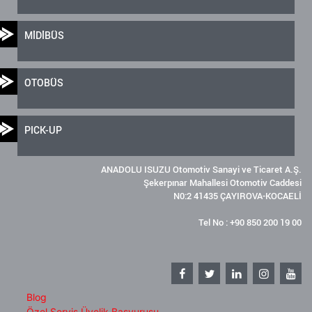
MİDİBÜS
OTOBÜS
PICK-UP
ANADOLU ISUZU Otomotiv Sanayi ve Ticaret A.Ş.
Şekerpınar Mahallesi Otomotiv Caddesi
N0:2 41435 ÇAYIROVA-KOCAELİ
Tel No : +90 850 200 19 00
Blog
Özel Servis Üyelik Başvurusu