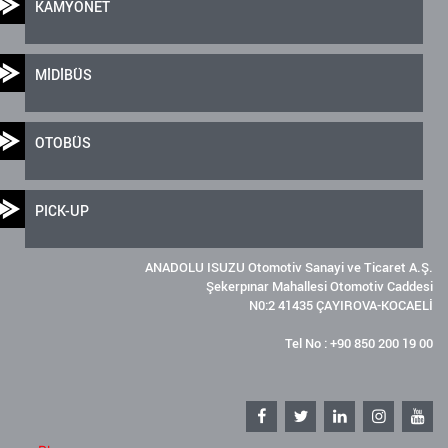
KAMYONET
MİDİBÜS
OTOBÜS
PICK-UP
ANADOLU ISUZU Otomotiv Sanayi ve Ticaret A.Ş.
Şekerpınar Mahallesi Otomotiv Caddesi
N0:2 41435 ÇAYIROVA-KOCAELİ
Tel No : +90 850 200 19 00