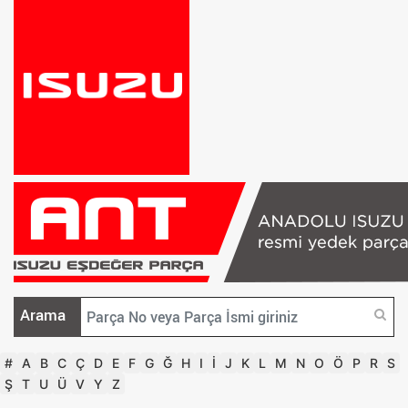
Arama
#
A
B
C
Ç
D
E
F
G
Ğ
H
I
İ
J
K
L
M
N
O
Ö
P
R
S
Ş
T
U
Ü
V
Y
Z