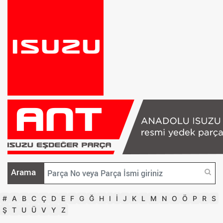
Arama
#
A
B
C
Ç
D
E
F
G
Ğ
H
I
İ
J
K
L
M
N
O
Ö
P
R
S
Ş
T
U
Ü
V
Y
Z