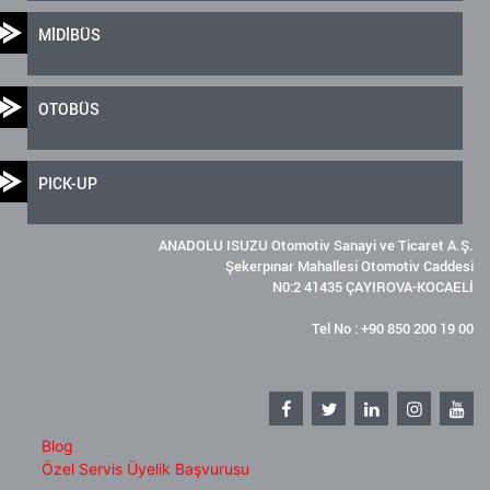
MİDİBÜS
OTOBÜS
PICK-UP
ANADOLU ISUZU Otomotiv Sanayi ve Ticaret A.Ş.
Şekerpınar Mahallesi Otomotiv Caddesi
N0:2 41435 ÇAYIROVA-KOCAELİ
Tel No : +90 850 200 19 00
Blog
Özel Servis Üyelik Başvurusu