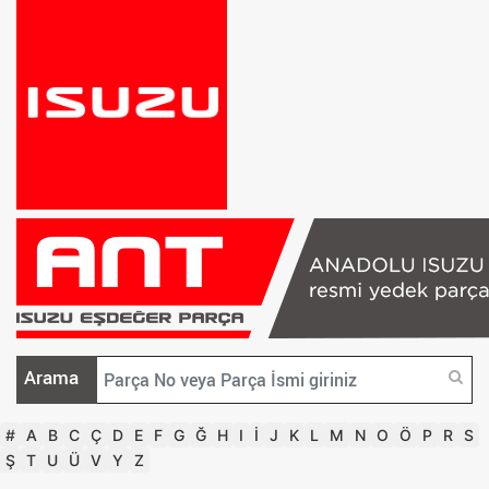
Arama
#
A
B
C
Ç
D
E
F
G
Ğ
H
I
İ
J
K
L
M
N
O
Ö
P
R
S
Ş
T
U
Ü
V
Y
Z