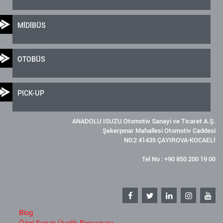
MİDİBÜS
OTOBÜS
PICK-UP
ANADOLU ISUZU Otomotiv Sanayi ve Ticaret A.Ş.
Şekerpınar Mahallesi Otomotiv Caddesi
N0:2 41435 ÇAYIROVA-KOCAELİ
Tel No : +90 850 200 19 00
Blog
Özel Servis Üyelik Başvurusu