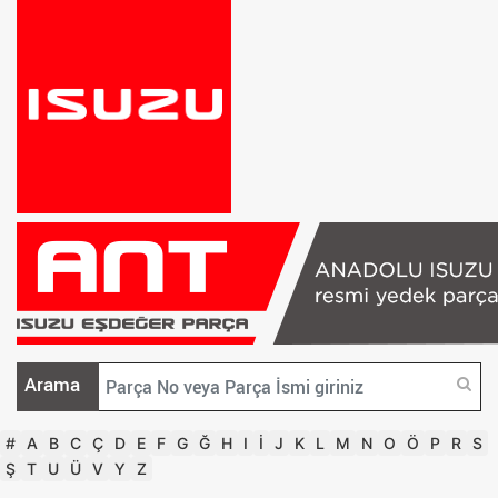
Arama
#
A
B
C
Ç
D
E
F
G
Ğ
H
I
İ
J
K
L
M
N
O
Ö
P
R
S
Ş
T
U
Ü
V
Y
Z