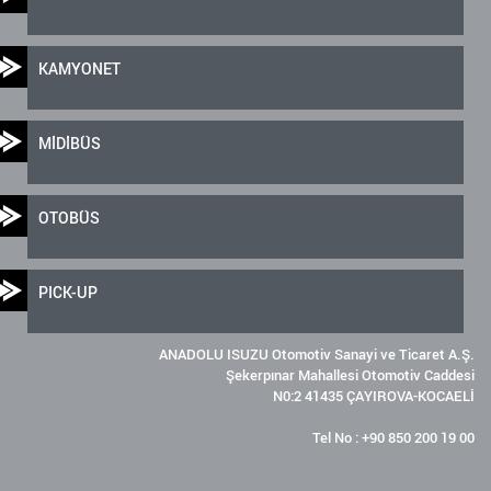
KAMYONET
MİDİBÜS
OTOBÜS
PICK-UP
ANADOLU ISUZU Otomotiv Sanayi ve Ticaret A.Ş.
Şekerpınar Mahallesi Otomotiv Caddesi
N0:2 41435 ÇAYIROVA-KOCAELİ
Tel No : +90 850 200 19 00