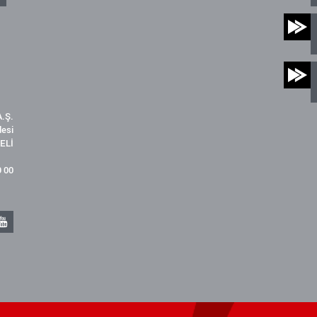
.Ş.
desi
ELİ
9 00