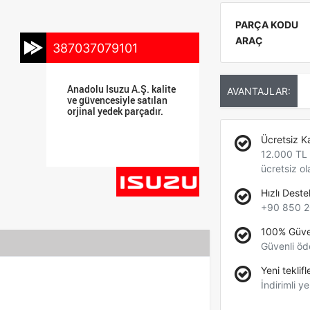
PARÇA KODU
ARAÇ
387037079101
Anadolu Isuzu A.Ş. kalite
AVANTAJLAR:
ve güvencesiyle satılan
orjinal yedek parçadır.
Ücretsiz K
12.000 TL +
ücretsiz ol
Hızlı Deste
+90 850 2
100% Güve
Güvenli öd
Yeni teklifl
İndirimli ye