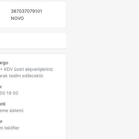
387037079101
NOVO
argo
 KDV üzeri alışverişleriniz
arak teslim edilecektir.
k
00 19 00
nli
eme sistemi
er
ni teklifler