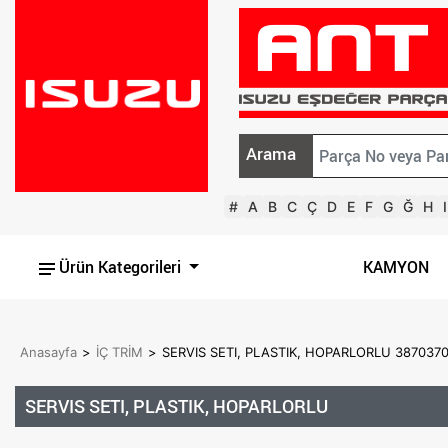
Arama
#
A
B
C
Ç
D
E
F
G
Ğ
H
I
Ürün Kategorileri
KAMYON
Anasayfa
>
İÇ TRİM
>
SERVIS SETI, PLASTIK, HOPARLORLU 387037
SERVIS SETI, PLASTIK, HOPARLORLU