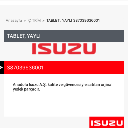
Anasayfa
>
İÇ TRİM
>
TABLET, YAYLI 387039636001
TABLET, YAYLI
387039636001
Anadolu Isuzu A.Ş. kalite ve güvencesiyle satılan orjinal
yedek parçadır.