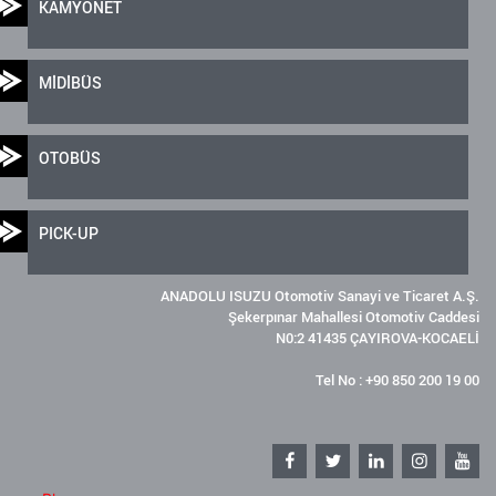
KAMYONET
MİDİBÜS
OTOBÜS
PICK-UP
ANADOLU ISUZU Otomotiv Sanayi ve Ticaret A.Ş.
Şekerpınar Mahallesi Otomotiv Caddesi
N0:2 41435 ÇAYIROVA-KOCAELİ
Tel No : +90 850 200 19 00