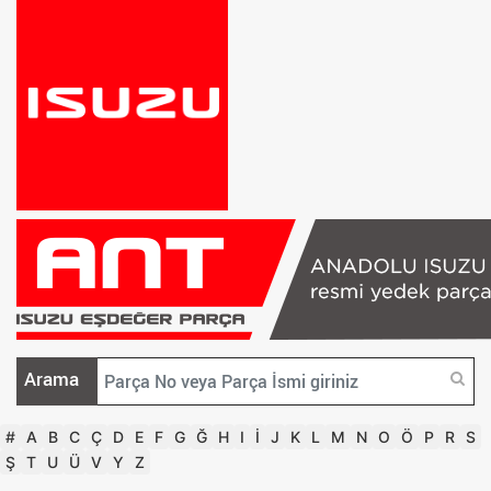
Arama
#
A
B
C
Ç
D
E
F
G
Ğ
H
I
İ
J
K
L
M
N
O
Ö
P
R
S
Ş
T
U
Ü
V
Y
Z