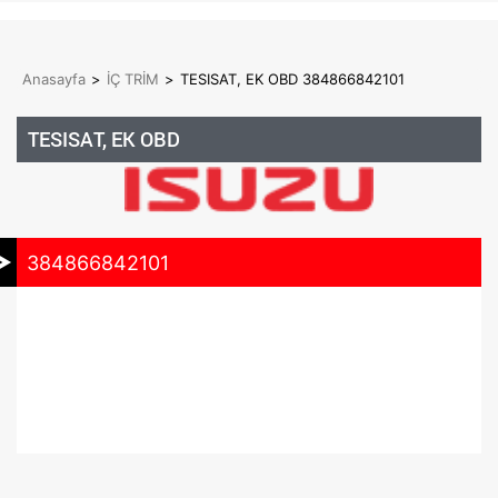
Anasayfa
>
İÇ TRİM
>
TESISAT, EK OBD 384866842101
TESISAT, EK OBD
384866842101