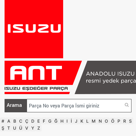
Arama
#
A
B
C
Ç
D
E
F
G
Ğ
H
I
İ
J
K
L
M
N
O
Ö
P
R
S
Ş
T
U
Ü
V
Y
Z