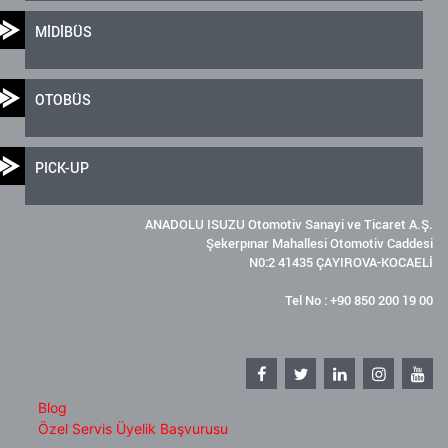
MİDİBÜS
OTOBÜS
PICK-UP
ANADOLU ISUZU Otomotiv Sanayi ve Ticaret A.Ş.
Şekerpınar Mahallesi Otomotiv Caddesi
N0:2 41435 ÇAYIROVA-KOCAELİ
Tel No : +90 850 200 19 00
Blog
Özel Servis Üyelik Başvurusu