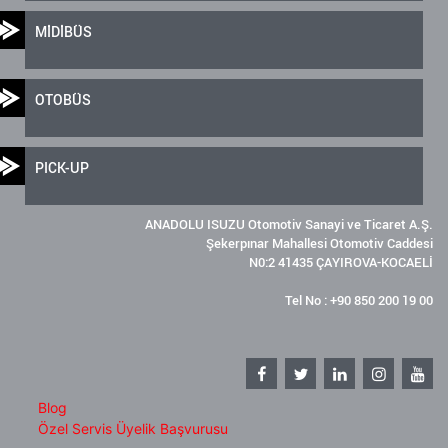
MİDİBÜS
OTOBÜS
PICK-UP
ANADOLU ISUZU Otomotiv Sanayi ve Ticaret A.Ş.
Şekerpınar Mahallesi Otomotiv Caddesi
N0:2 41435 ÇAYIROVA-KOCAELİ
Tel No : +90 850 200 19 00
Blog
Özel Servis Üyelik Başvurusu