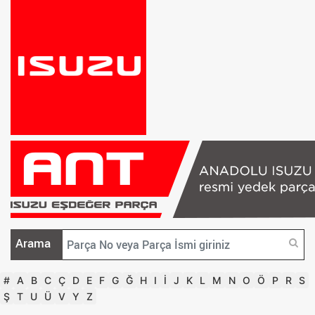
Arama
#
A
B
C
Ç
D
E
F
G
Ğ
H
I
İ
J
K
L
M
N
O
Ö
P
R
S
Ş
T
U
Ü
V
Y
Z