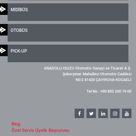
MİDİBÜS
OTOBÜS
PICK-UP
ANADOLU ISUZU Otomotiv Sanayi ve Ticaret A.Ş.
Şekerpınar Mahallesi Otomotiv Caddesi
N0:2 41435 ÇAYIROVA-KOCAELİ
Tel No : +90 850 200 19 00
Blog
Özel Servis Üyelik Başvurusu