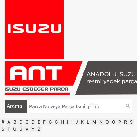
Arama
#
A
B
C
Ç
D
E
F
G
Ğ
H
I
İ
J
K
L
M
N
O
Ö
P
R
S
Ş
T
U
Ü
V
Y
Z