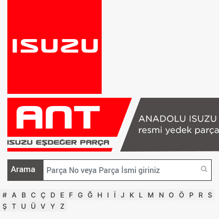
Arama
#
A
B
C
Ç
D
E
F
G
Ğ
H
I
İ
J
K
L
M
N
O
Ö
P
R
S
Ş
T
U
Ü
V
Y
Z