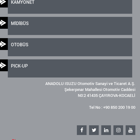
KAMYONET
MİDİBÜS
OTOBÜS
PICK-UP
ANADOLU ISUZU Otomotiv Sanayi ve Ticaret A.Ş.
Şekerpınar Mahallesi Otomotiv Caddesi
N0:2 41435 ÇAYIROVA-KOCAELİ
Tel No : +90 850 200 19 00