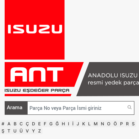
Arama
#
A
B
C
Ç
D
E
F
G
Ğ
H
I
İ
J
K
L
M
N
O
Ö
P
R
S
Ş
T
U
Ü
V
Y
Z