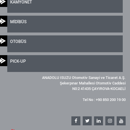
KAMYONET
MİDİBÜS
OTOBÜS
PICK-UP
ANADOLU ISUZU Otomotiv Sanayi ve Ticaret A.Ş.
Şekerpınar Mahallesi Otomotiv Caddesi
N0:2 41435 ÇAYIROVA-KOCAELİ
Tel No : +90 850 200 19 00