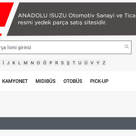
İ
J
K
L
M
N
O
Ö
P
R
S
Ş
T
U
Ü
V
Y
Z
KAMYONET
MIDIBÜS
OTOBÜS
PICK-UP