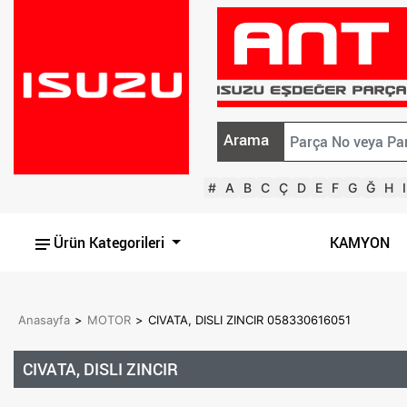
Arama
#
A
B
C
Ç
D
E
F
G
Ğ
H
I
Ürün Kategorileri
KAMYON
Anasayfa
>
MOTOR
>
CIVATA, DISLI ZINCIR 058330616051
CIVATA, DISLI ZINCIR