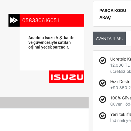
PARÇA KODU
ARAÇ
058330616051
Anadolu Isuzu A.Ş. kalite
AVANTAJLAR:
ve güvencesiyle satılan
orjinal yedek parçadır.
Ücretsiz K
12.000 TL +
ücretsiz ol
Hızlı Deste
+90 850 2
100% Güve
Güvenli öd
Yeni teklifl
İndirimli ye