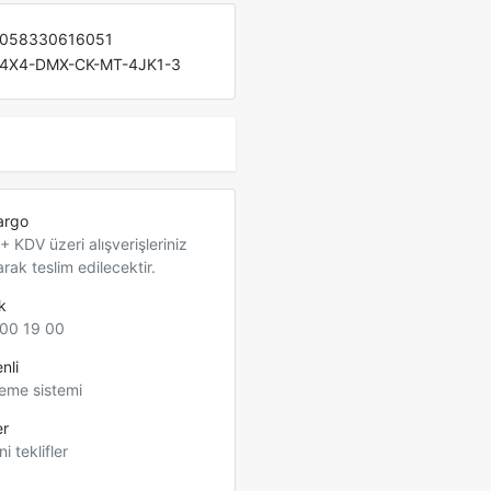
058330616051
4X4-DMX-CK-MT-4JK1-3
argo
 KDV üzeri alışverişleriniz
arak teslim edilecektir.
k
00 19 00
nli
eme sistemi
er
ni teklifler