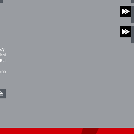
.Ş.
desi
ELİ
9 00