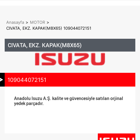
Anasayfa
>
MOTOR
>
CIVATA, EKZ. KAPAK(M8X65) 109044072151
CIVATA, EKZ. KAPAK(M8X65)
109044072151
Anadolu Isuzu A.Ş. kalite ve güvencesiyle satılan orjinal
yedek parçadır.