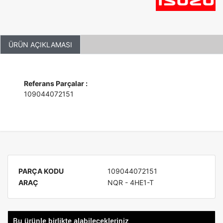
ÜRÜN AÇIKLAMASI
Referans Parçalar :
109044072151
PARÇA KODU
109044072151
ARAÇ
NQR - 4HE1-T
Bu ürünle birlikte alabilecekleriniz