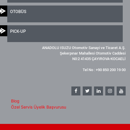
OTOBÜS
PICK-UP
ANADOLU ISUZU Otomotiv Sanayi ve Ticaret A.Ş.
Şekerpınar Mahallesi Otomotiv Caddesi
N0:2 41435 ÇAYIROVA-KOCAELİ
Tel No : +90 850 200 19 00
Blog
Özel Servis Üyelik Başvurusu