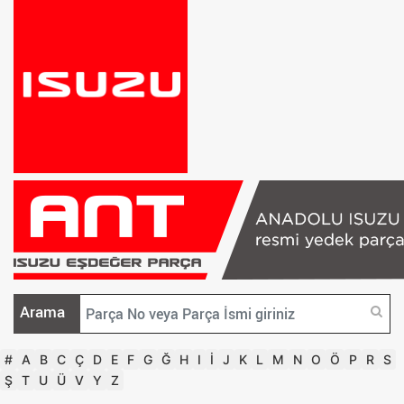
Arama
#
A
B
C
Ç
D
E
F
G
Ğ
H
I
İ
J
K
L
M
N
O
Ö
P
R
S
Ş
T
U
Ü
V
Y
Z