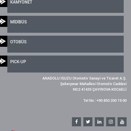
KAMYONET
MİDİBÜS
OTOBÜS
PICK-UP
ANADOLU ISUZU Otomotiv Sanayi ve Ticaret A.Ş.
Şekerpınar Mahallesi Otomotiv Caddesi
N0:2 41435 ÇAYIROVA-KOCAELİ
Tel No : +90 850 200 19 00