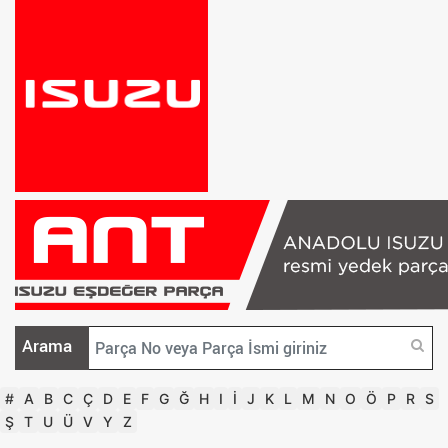
Arama
#
A
B
C
Ç
D
E
F
G
Ğ
H
I
İ
J
K
L
M
N
O
Ö
P
R
S
Ş
T
U
Ü
V
Y
Z