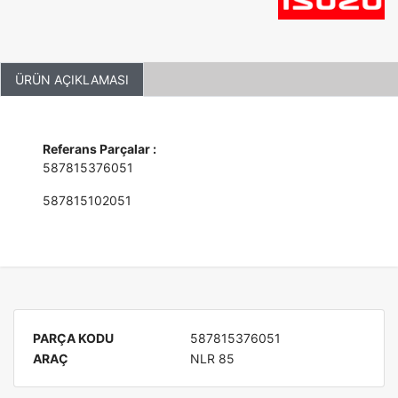
ÜRÜN AÇIKLAMASI
Referans Parçalar :
587815376051
587815102051
PARÇA KODU
587815376051
ARAÇ
NLR 85