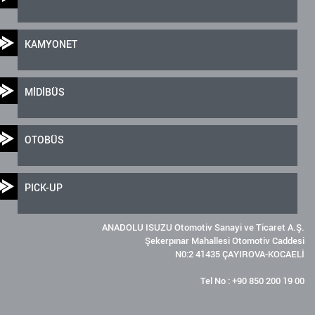
KAMYONET
MİDİBÜS
OTOBÜS
PICK-UP
ANADOLU ISUZU Otomotiv Sanayi ve Ticaret A.Ş.
Şekerpınar Mahallesi Otomotiv Caddesi
N0:2 41435 ÇAYIROVA-KOCAELİ
Tel No : +90 850 200 19 00