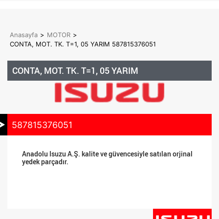
Anasayfa
>
MOTOR
>
CONTA, MOT. TK. T=1, 05 YARIM 587815376051
CONTA, MOT. TK. T=1, 05 YARIM
587815376051
Anadolu Isuzu A.Ş. kalite ve güvencesiyle satılan orjinal
yedek parçadır.