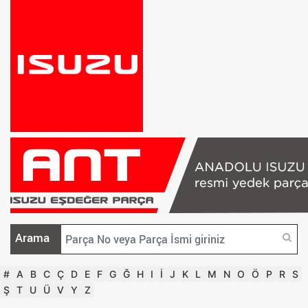
Arama
#
A
B
C
Ç
D
E
F
G
Ğ
H
I
İ
J
K
L
M
N
O
Ö
P
R
S
Ş
T
U
Ü
V
Y
Z