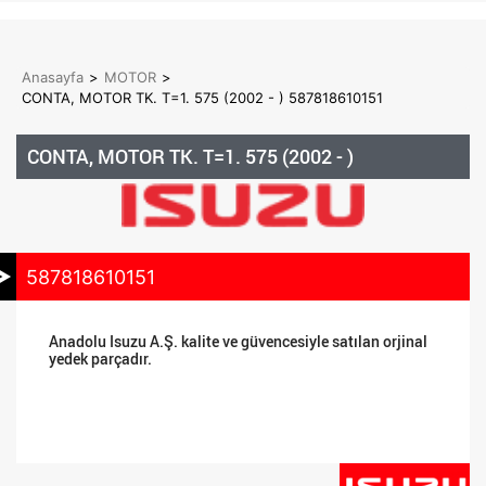
Anasayfa
>
MOTOR
>
CONTA, MOTOR TK. T=1. 575 (2002 - ) 587818610151
CONTA, MOTOR TK. T=1. 575 (2002 - )
587818610151
Anadolu Isuzu A.Ş. kalite ve güvencesiyle satılan orjinal
yedek parçadır.