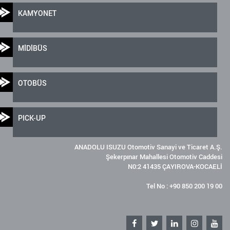
KAMYONET
MİDİBÜS
OTOBÜS
PICK-UP
ANADOLU ISUZU Otomotiv Sanayi ve Ticaret A.Ş.
Şekerpınar Mahallesi Otomotiv Caddesi
N0:2 41435 ÇAYIROVA-KOCAELİ
Tel No : +90 850 200 19 00