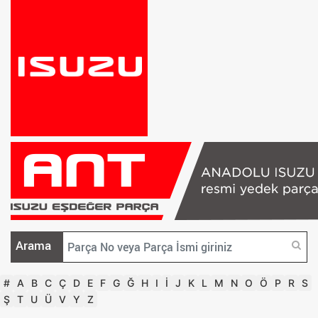
Arama
#
A
B
C
Ç
D
E
F
G
Ğ
H
I
İ
J
K
L
M
N
O
Ö
P
R
S
Ş
T
U
Ü
V
Y
Z