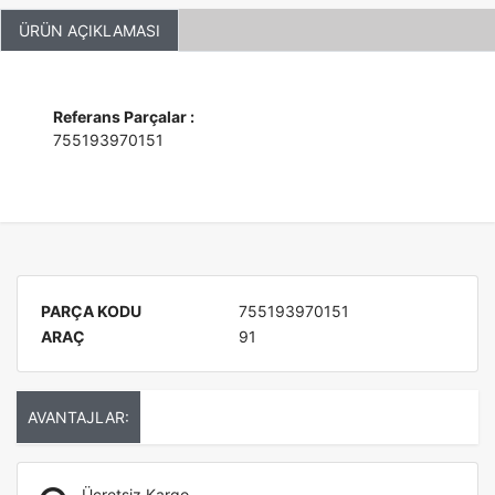
ÜRÜN AÇIKLAMASI
Referans Parçalar :
755193970151
PARÇA KODU
755193970151
ARAÇ
91
AVANTAJLAR:
Ücretsiz Kargo