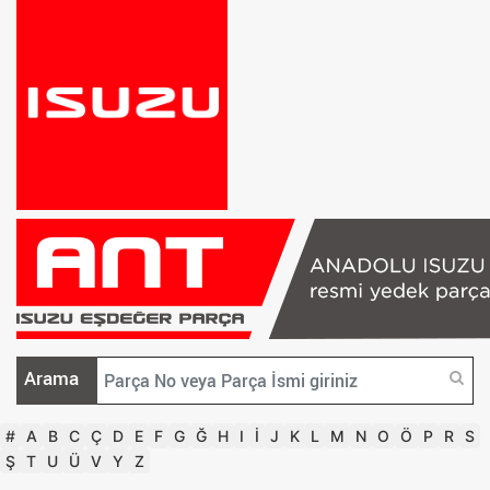
Arama
#
A
B
C
Ç
D
E
F
G
Ğ
H
I
İ
J
K
L
M
N
O
Ö
P
R
S
Ş
T
U
Ü
V
Y
Z