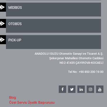
MİDİBÜS
OTOBÜS
PICK-UP
ANADOLU ISUZU Otomotiv Sanayi ve Ticaret A.Ş.
Şekerpınar Mahallesi Otomotiv Caddesi
N0:2 41435 ÇAYIROVA-KOCAELİ
Tel No : +90 850 200 19 00
Blog
Özel Servis Üyelik Başvurusu