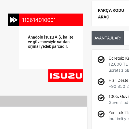
PARÇA KODU
ARAÇ
113614010001
Anadolu Isuzu A.Ş. kalite
AVANTAJLAR:
ve güvencesiyle satılan
orjinal yedek parçadır.
Ücretsiz K
12.000 TL +
ücretsiz ol
Hızlı Deste
+90 850 2
100% Güve
Güvenli öd
Yeni teklifl
İndirimli ye