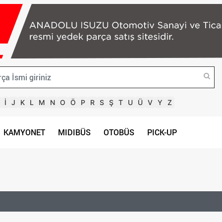
İ
J
K
L
M
N
O
Ö
P
R
S
Ş
T
U
Ü
V
Y
Z
KAMYONET
MIDIBÜS
OTOBÜS
PICK-UP