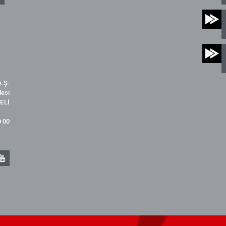
.Ş.
desi
ELİ
9 00