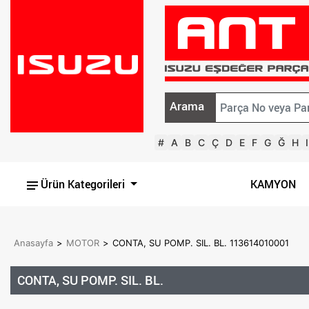
Arama
#
A
B
C
Ç
D
E
F
G
Ğ
H
I
Ürün Kategorileri
KAMYON
Anasayfa
>
MOTOR
>
CONTA, SU POMP. SIL. BL. 113614010001
CONTA, SU POMP. SIL. BL.