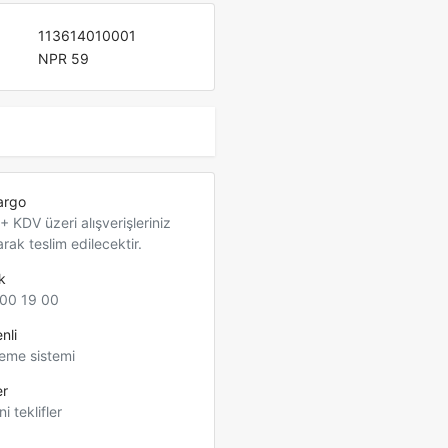
113614010001
NPR 59
argo
 KDV üzeri alışverişleriniz
arak teslim edilecektir.
k
00 19 00
nli
eme sistemi
er
ni teklifler