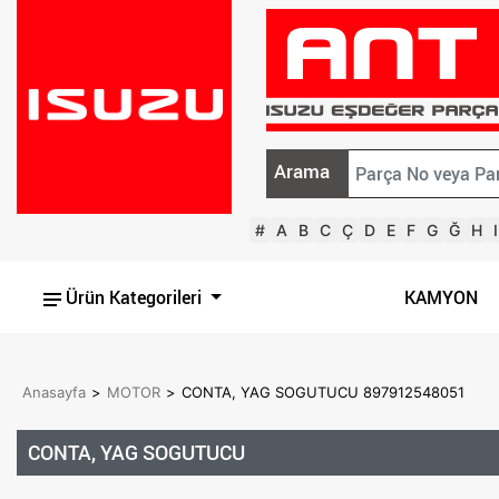
Arama
#
A
B
C
Ç
D
E
F
G
Ğ
H
I
Ürün Kategorileri
KAMYON
Anasayfa
>
MOTOR
>
CONTA, YAG SOGUTUCU 897912548051
CONTA, YAG SOGUTUCU