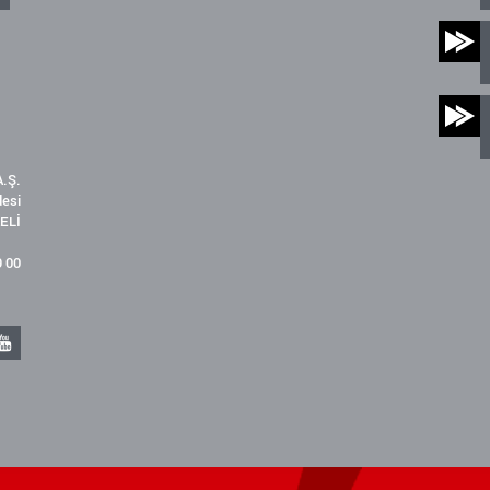
.Ş.
desi
ELİ
9 00