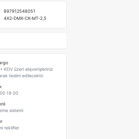
897912548051
4X2-DMX-CK-MT-2,5
argo
 KDV üzeri alışverişleriniz
arak teslim edilecektir.
k
00 19 00
nli
eme sistemi
er
ni teklifler