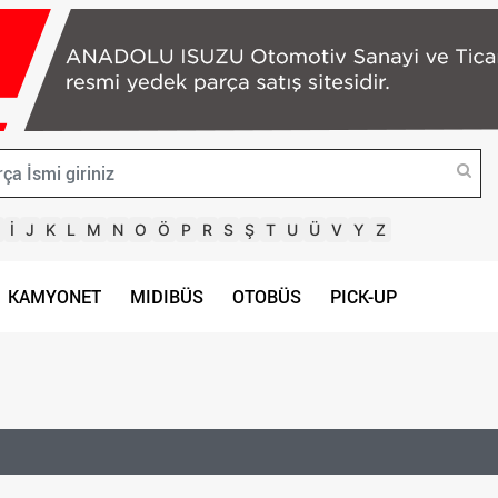
İ
J
K
L
M
N
O
Ö
P
R
S
Ş
T
U
Ü
V
Y
Z
KAMYONET
MIDIBÜS
OTOBÜS
PICK-UP