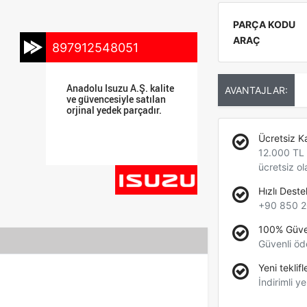
PARÇA KODU
ARAÇ
897912548051
Anadolu Isuzu A.Ş. kalite
AVANTAJLAR:
ve güvencesiyle satılan
orjinal yedek parçadır.
Ücretsiz K
12.000 TL +
ücretsiz ol
Hızlı Deste
+90 850 2
100% Güve
Güvenli öd
Yeni teklifl
İndirimli ye