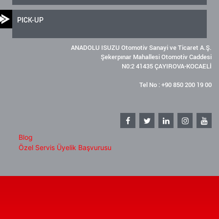
PICK-UP
ANADOLU ISUZU Otomotiv Sanayi ve Ticaret A.Ş.
Şekerpınar Mahallesi Otomotiv Caddesi
N0:2 41435 ÇAYIROVA-KOCAELİ
Tel No : +90 850 200 19 00
Blog
Özel Servis Üyelik Başvurusu