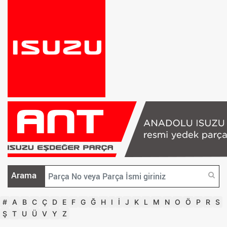
Arama
#
A
B
C
Ç
D
E
F
G
Ğ
H
I
İ
J
K
L
M
N
O
Ö
P
R
S
Ş
T
U
Ü
V
Y
Z