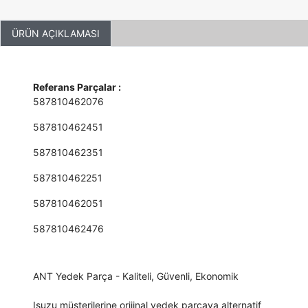
ÜRÜN AÇIKLAMASI
Referans Parçalar :
587810462076
587810462451
587810462351
587810462251
587810462051
587810462476
ANT Yedek Parça - Kaliteli, Güvenli, Ekonomik
Isuzu müşterilerine orijinal yedek parçaya alternatif