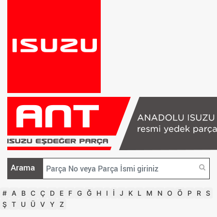
Arama
#
A
B
C
Ç
D
E
F
G
Ğ
H
I
İ
J
K
L
M
N
O
Ö
P
R
S
Ş
T
U
Ü
V
Y
Z