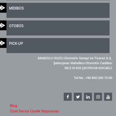
MİDİBÜS
OTOBÜS
PICK-UP
ANADOLU ISUZU Otomotiv Sanayi ve Ticaret A.Ş.
Şekerpınar Mahallesi Otomotiv Caddesi
N0:2 41435 ÇAYIROVA-KOCAELİ
Tel No : +90 850 200 19 00
Blog
Özel Servis Üyelik Başvurusu