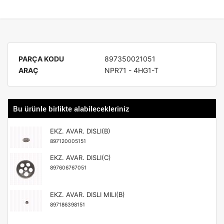
PARÇA KODU
897350021051
ARAÇ
NPR71 - 4HG1-T
Bu ürünle birlikte alabilecekleriniz
EKZ. AVAR. DISLI(B)
897120005151
EKZ. AVAR. DISLI(C)
897606767051
EKZ. AVAR. DISLI MILI(B)
897186398151