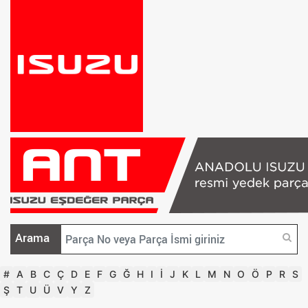
Arama
#
A
B
C
Ç
D
E
F
G
Ğ
H
I
İ
J
K
L
M
N
O
Ö
P
R
S
Ş
T
U
Ü
V
Y
Z