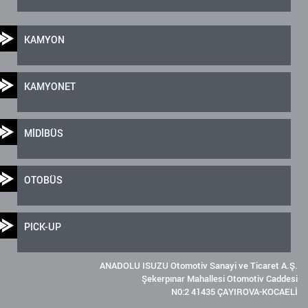
KAMYON
KAMYONET
MİDİBÜS
OTOBÜS
PICK-UP
ANADOLU ISUZU Otomotiv Sanayi ve Ticaret A.Ş.
Şekerpınar Mahallesi Otomotiv Caddesi
N0:2 41435 ÇAYIROVA-KOCAELİ