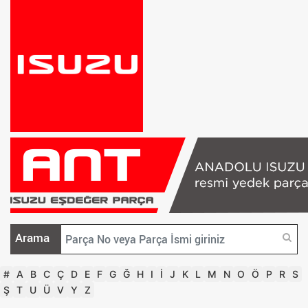
Arama
#
A
B
C
Ç
D
E
F
G
Ğ
H
I
İ
J
K
L
M
N
O
Ö
P
R
S
Ş
T
U
Ü
V
Y
Z