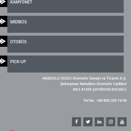
KAMYONET
MİDİBÜS
OTOBÜS
PICK-UP
ANADOLU ISUZU Otomotiv Sanayi ve Ticaret A.Ş.
Şekerpınar Mahallesi Otomotiv Caddesi
N0:2 41435 ÇAYIROVA-KOCAELİ
Tel No : +90 850 200 19 00