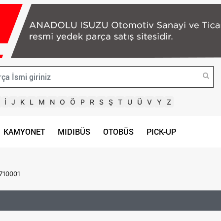
İ
J
K
L
M
N
O
Ö
P
R
S
Ş
T
U
Ü
V
Y
Z
KAMYONET
MIDIBÜS
OTOBÜS
PICK-UP
710001