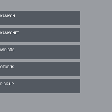
KAMYON
KAMYONET
MİDİBÜS
OTOBÜS
PICK-UP