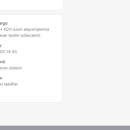
argo
 KDV üzeri alışverişleriniz
arak teslim edilecektir.
k
00 19 00
nli
eme sistemi
er
ni teklifler