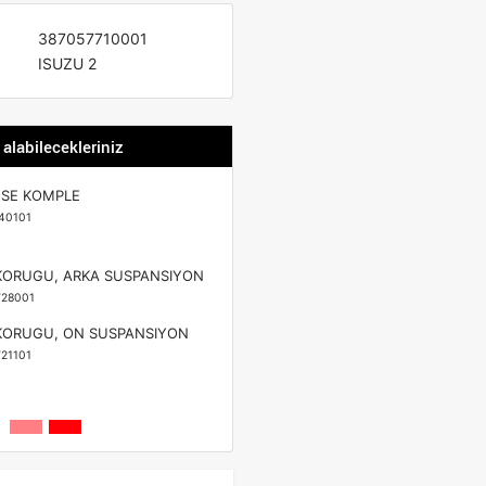
387057710001
ISUZU 2
 alabilecekleriniz
SE KOMPLE
40101
KORUGU, ARKA SUSPANSIYON
28001
KORUGU, ON SUSPANSIYON
21101