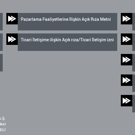
Pazarlama Faaliyetlerine İlişkin Açık Rıza Metni
Ticari İletişime ilişkin Açık rıza/Ticari İletişim izni
.Ş.
desi
ELİ