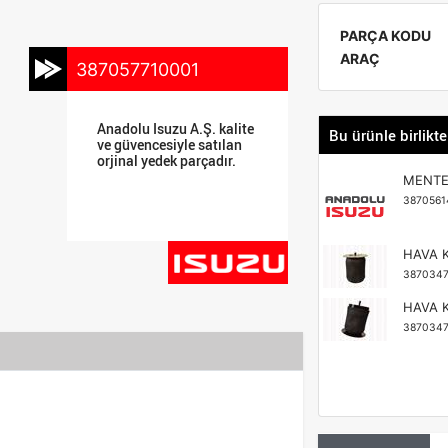
PARÇA KODU
ARAÇ
387057710001
Anadolu Isuzu A.Ş. kalite
Bu ürünle birlikte
ve güvencesiyle satılan
orjinal yedek parçadır.
MENTE
3870561
HAVA 
3870347
HAVA 
3870347