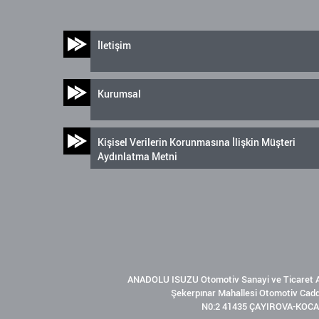
İletişim
Kurumsal
Kişisel Verilerin Korunmasına İlişkin Müşteri
Aydınlatma Metni
ANADOLU ISUZU Otomotiv Sanayi ve Ticaret A
Şekerpınar Mahallesi Otomotiv Cad
N0:2 41435 ÇAYIROVA-KOCA