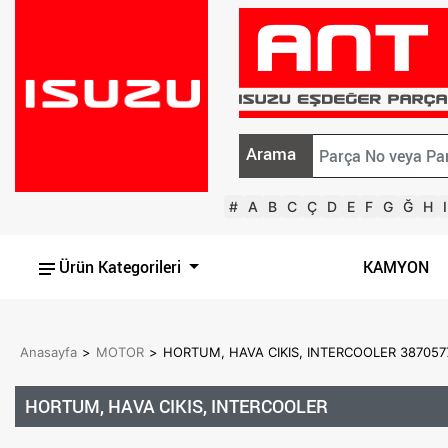
Arama
#
A
B
C
Ç
D
E
F
G
Ğ
H
I
Ürün Kategorileri
KAMYON
Anasayfa
>
MOTOR
>
HORTUM, HAVA CIKIS, INTERCOOLER 387057
HORTUM, HAVA CIKIS, INTERCOOLER