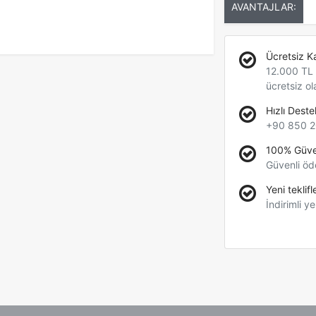
AVANTAJLAR:
Ücretsiz K
12.000 TL +
ücretsiz ol
Hızlı Deste
+90 850 2
100% Güve
Güvenli öd
Yeni teklifl
İndirimli ye