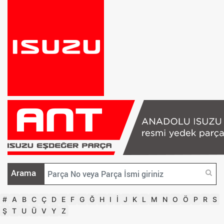
Arama
#
A
B
C
Ç
D
E
F
G
Ğ
H
I
İ
J
K
L
M
N
O
Ö
P
R
S
Ş
T
U
Ü
V
Y
Z