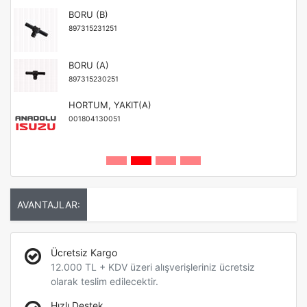
BORU (B)
897315231251
BORU (A)
897315230251
HORTUM, YAKIT(A)
001804130051
AVANTAJLAR:
Ücretsiz Kargo
12.000 TL + KDV üzeri alışverişleriniz ücretsiz
olarak teslim edilecektir.
Hızlı Destek