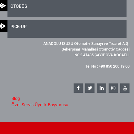
OTOBÜS
PICK-UP
ANADOLU ISUZU Otomotiv Sanayi ve Ticaret A.Ş.
Şekerpınar Mahallesi Otomotiv Caddesi
N0:2 41435 ÇAYIROVA-KOCAELİ
Tel No : +90 850 200 19 00
Blog
Özel Servis Üyelik Başvurusu